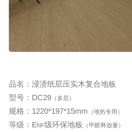
品名：浸渍纸层压实木复合地板
型号：DC29
（多层）
规格：1220*197*15mm
（地热专用）
等级：E
级环保地板
NF
（甲醛释放量）