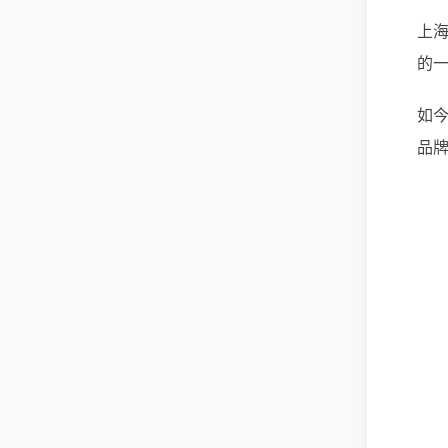
上
的
如今
品