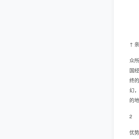
↑ 
众
国
终
幻
的
2
优