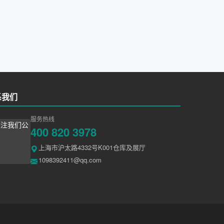
系我们
服务热线
400 820 3978
上海市沪太路4332号K001仓库及展厅
1098392411@qq.com